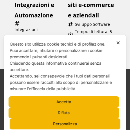
Integrazioni e
siti e-commerce
Automazione
e aziendali
Sviluppo Software
Integrazioni 
Tempo di lettura: 
5
personalizzate
minuti
✕
Tempo di lettura: 
6
Questo sito utilizza cookie tecnici e di profilazione.
Puoi accettare, rifiutare o personalizzare i cookie
minuti
premendo i pulsanti desiderati.
Chiudendo questa informativa continuerai senza
accettare.
Accettando, sei consapevole che i tuoi dati personali
possono essere raccolti allo scopo di personalizzare e
Progetti web avanzati
misurare l'efficacia della pubblicità.
Hosting professionale e gestito
Sviluppo software
Integrazioni personalizzate
Accetta
Espansione internazionale
Blog
Contatti
Rifiuta
Personalizza